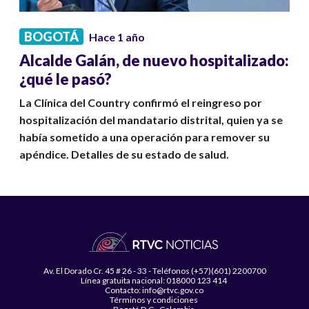
BOGOTÁ
Hace 1 año
Alcalde Galán, de nuevo hospitalizado:
¿qué le pasó?
La Clínica del Country confirmó el reingreso por
hospitalización del mandatario distrital, quien ya se
había sometido a una operación para remover su
apéndice. Detalles de su estado de salud.
Av. El Dorado Cr. 45 # 26 - 33 - Teléfonos (+57)(601) 2200700
Línea gratuita nacional: 018000 123 414
Contacto: info@rtvc.gov.co
Términos y condiciones