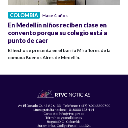
COLOMBIA
Hace 4 años
En Medellín niños reciben clase en
convento porque su colegio está a
punto de caer
El hecho se presenta en el barrio Miraflores de la
comuna Buenos Aires de Medellín.
Av. El Dorado Cr. 45 # 26 - 33 - Teléfonos (+57)(601) 2200700
Línea gratuita nacional: 018000 123 414
Contacto: info@rtvc.gov.co
Términos y condiciones
Bogotá D.C., Colombia
Suramérica, Código Postal: 111321