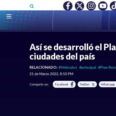
Pasar al contenido principal
RECONOCIMIENTO A RTVC
|
SALARIO MÍNIMO NO DESTRUY
Navegación principal
LO MÁS RECIENTE
|
COLOMBIA
|
INTERN
Así se desarrolló el P
ciudades del país
RELACIONADO:
#Vehículos
#principal
#Plan Ret
21 de Marzo 2022, 8:50 PM
Compartir en:
Facebook
Twitter
Whatsapp