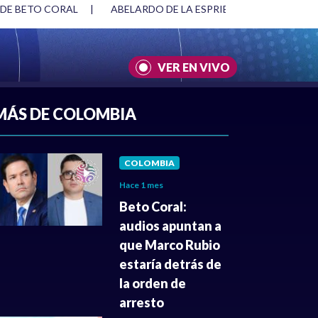
 DE BETO CORAL
|
ABELARDO DE LA ESPRIELLA Y DMG
|
VER EN VIVO
A
|
CULTURA
|
JUSTICIA
MÁS DE COLOMBIA
COLOMBIA
Hace 1 mes
Beto Coral:
audios apuntan a
que Marco Rubio
estaría detrás de
la orden de
arresto