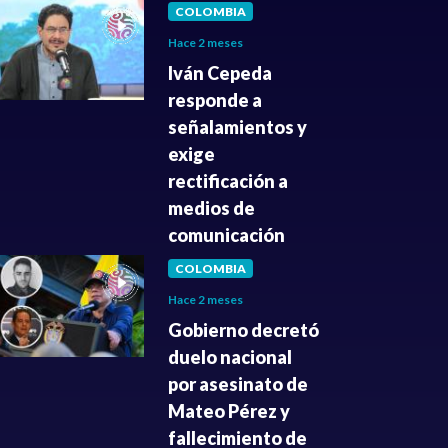
COLOMBIA
Hace 2 meses
Iván Cepeda
responde a
señalamientos y
exige
rectificación a
medios de
comunicación
COLOMBIA
Hace 2 meses
Gobierno decretó
duelo nacional
por asesinato de
Mateo Pérez y
fallecimiento de