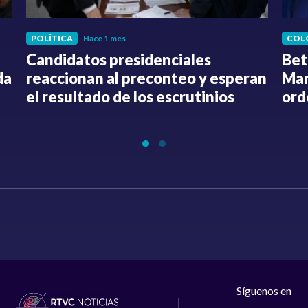
POLÍTICA
Hace 1 mes
COL
Candidatos presidenciales
Bet
da
reaccionan al preconteo y esperan
Mar
el resultado de los escrutinios
ord
Síguenos en