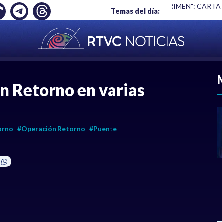
Ó EMPLEO: JP MORGAN
|
"HABLAR NO ES UN CRIMEN": CARTA
Temas del día:
ACIONAL
|
POLÍTICA
|
DEPORTES
|
ECONOMÍ
lan Retorno en varias
orno
#Operación Retorno
#Puente