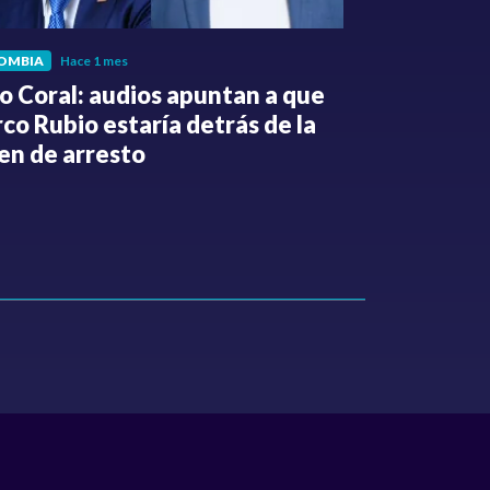
OMBIA
Hace 1 mes
POLÍTICA
Hace 
o Coral: audios apuntan a que
Gabriel Be
co Rubio estaría detrás de la
de la Espri
en de arresto
de despedi
públicos