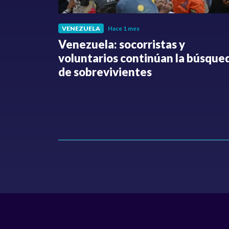
VENEZUELA
Hace 1 mes
fue
Venezuela: socorristas y
o no ha
voluntarios continúan la búsque
Hollman
de sobrevivientes