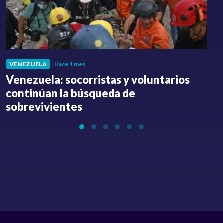
VENEZUELA
Hace 1 mes
Venezuela: socorristas y voluntarios
C
continúan la búsqueda de
a
sobrevivientes
l