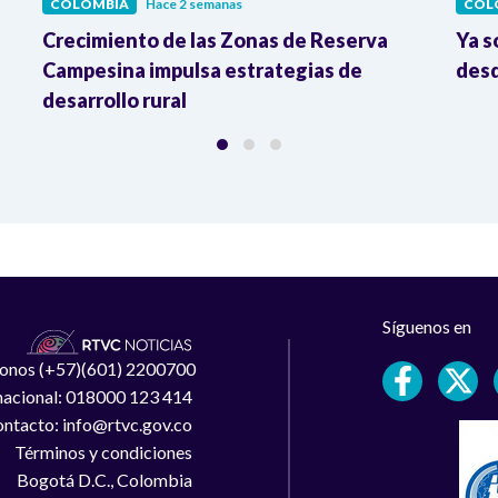
COLOMBIA
Hace 2 semanas
COL
Crecimiento de las Zonas de Reserva
Ya s
Campesina impulsa estrategias de
desd
desarrollo rural
Síguenos en
léfonos (+57)(601) 2200700
 nacional: 018000 123 414
ntacto: info@rtvc.gov.co
Términos y condiciones
Bogotá D.C., Colombia