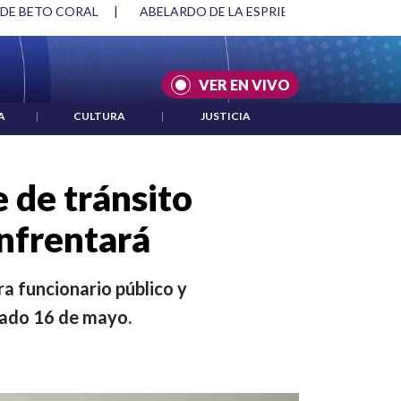
SPRIELLA Y DMG
|
ACUERDOS ENTRE ESTADOS UNIDOS E IRÁ
VER EN VIVO
A
|
CULTURA
|
JUSTICIA
 de tránsito
enfrentará
ra funcionario público y
asado 16 de mayo.