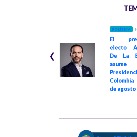
TEM
POLÍTICA
H
INTERNACIONAL
El pres
Hace 3 meses
‹
Protestas y
electo A
rechazos contra
De La Es
racismo hacia
asum
Delcy Rodríguez
Presiden
tras acto opositor
Colombia
en Madrid, España
de agosto