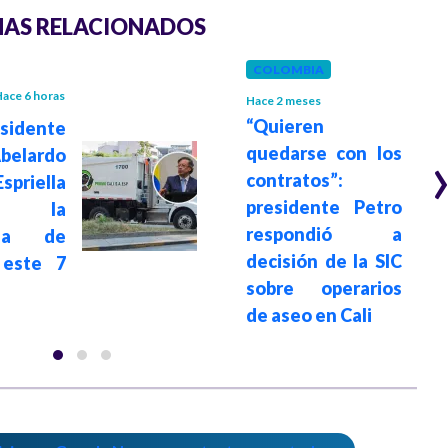
AS RELACIONADOS
COLOMBIA
ace 6 horas
Hace 2 meses
“Quieren
idente
quedarse con los
belardo
contratos”:
priella
presidente Petro
e la
respondió a
cia de
decisión de la SIC
 este 7
sobre operarios
de aseo en Cali