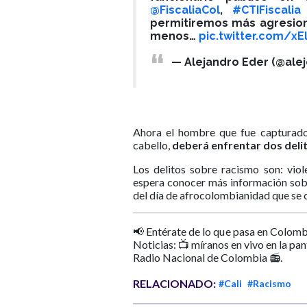
@FiscaliaCol
,
#CTIFiscalia
permitiremos más agresion
menos…
pic.twitter.com/xE
— Alejandro Eder (@ale
Ahora el hombre que fue capturado
cabello,
deberá enfrentar dos deli
Los delitos sobre racismo son: viol
espera conocer más información sob
del día de afrocolombianidad que s
📢 Entérate de lo que pasa en Colomb
Noticias: 📺 míranos en vivo en la pa
Radio Nacional de Colombia 📻.
RELACIONADO:
#Cali
#Racismo