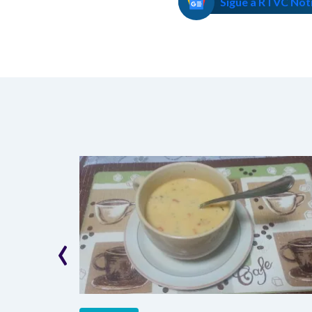
Sigue a RTVC Not
‹