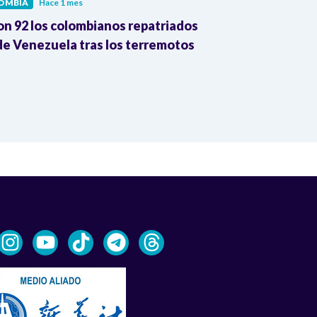
OMBIA
Hace 1 mes
COLOMBIA
Hac
on 92 los colombianos repatriados
Presidente Pe
e Venezuela tras los terremotos
León XIV por
la Reforma A