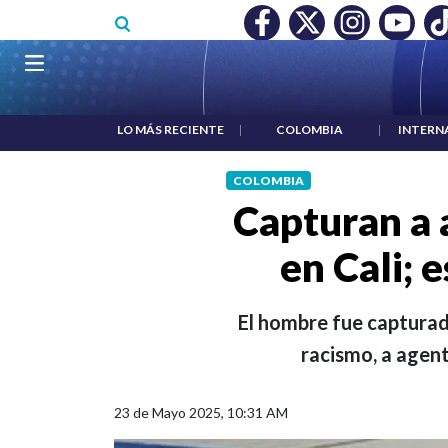
Pasar al contenido principal
O MÍNIMO NO DESTRUYÓ EMPLEO: JP MORGAN
|
"HABLAR NO
Navegación principal
LO MÁS RECIENTE
|
COLOMBIA
|
INTERN
COLOMBIA
Capturan a 
en Cali; 
El hombre fue capturado
racismo, a agent
23 de Mayo 2025, 10:31 AM