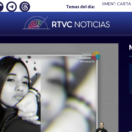
Ó EMPLEO: JP MORGAN
|
"HABLAR NO ES UN CRIMEN": CARTA
Temas del día:
ACIONAL
|
POLÍTICA
|
DEPORTES
|
ECONOMÍ