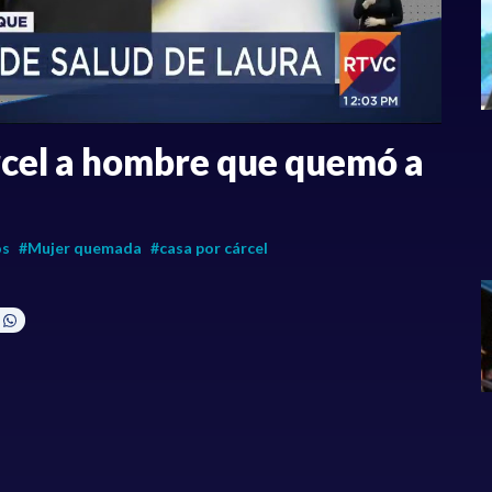
rcel a hombre que quemó a
os
#Mujer quemada
#casa por cárcel