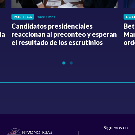
POLÍTICA
Hace 1 mes
COL
Candidatos presidenciales
Bet
da
reaccionan al preconteo y esperan
Mar
el resultado de los escrutinios
ord
Síguenos en