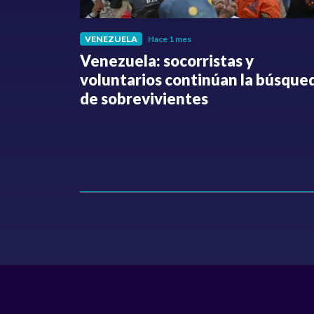
VENEZUELA
Hace 1 mes
fue
Venezuela: socorristas y
o no ha
voluntarios continúan la búsque
Hollman
de sobrevivientes