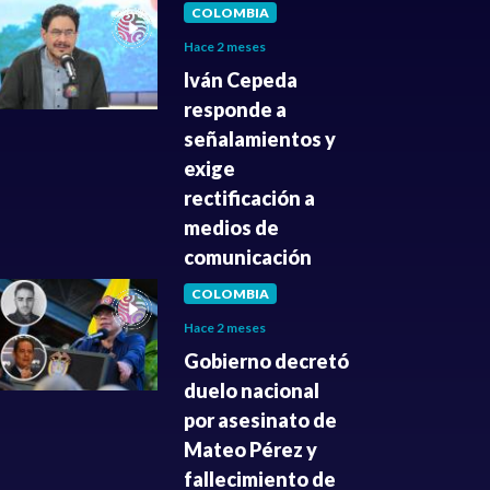
COLOMBIA
Hace 2 meses
Iván Cepeda
responde a
señalamientos y
exige
rectificación a
medios de
comunicación
COLOMBIA
Hace 2 meses
Gobierno decretó
duelo nacional
por asesinato de
Mateo Pérez y
fallecimiento de