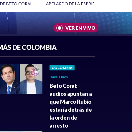
 DE BETO CORAL
|
ABELARDO DE LA ESPRIELLA Y DMG
|
VER EN VIVO
A
|
CULTURA
|
JUSTICIA
MÁS DE COLOMBIA
COLOMBIA
Hace 1 mes
Beto Coral:
audios apuntan a
que Marco Rubio
estaría detrás de
la orden de
arresto