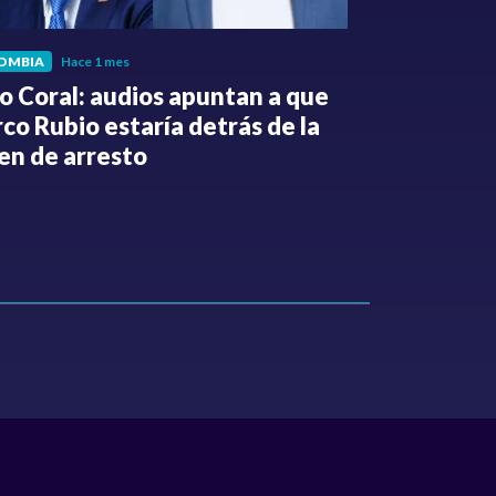
OMBIA
Hace 1 mes
POLÍTICA
Hace 
o Coral: audios apuntan a que
Gabriel Be
co Rubio estaría detrás de la
de la Espri
en de arresto
de despedi
públicos