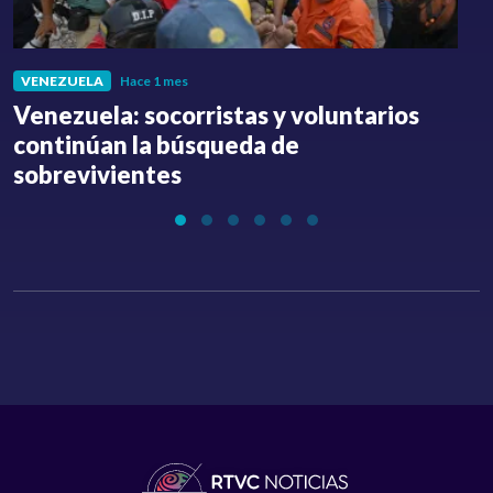
VENEZUELA
Hace 1 mes
Venezuela: socorristas y voluntarios
C
continúan la búsqueda de
a
sobrevivientes
l