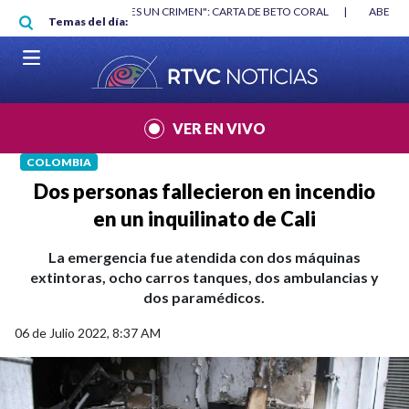
Pasar al contenido principal
RGAN
|
"HABLAR NO ES UN CRIMEN": CARTA DE BETO CORAL
|
ABELAR
Temas del día:
VER EN VIVO
COLOMBIA
Dos personas fallecieron en incendio
en un inquilinato de Cali
La emergencia fue atendida con dos máquinas
extintoras, ocho carros tanques, dos ambulancias y
dos paramédicos.
06 de Julio 2022, 8:37 AM