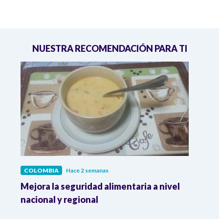
NUESTRA RECOMENDACIÓN PARA TI
COLOMBIA
Hace 2 semanas
COL
Mejora la seguridad alimentaria a nivel
Crec
da
nacional y regional
Camp
desar