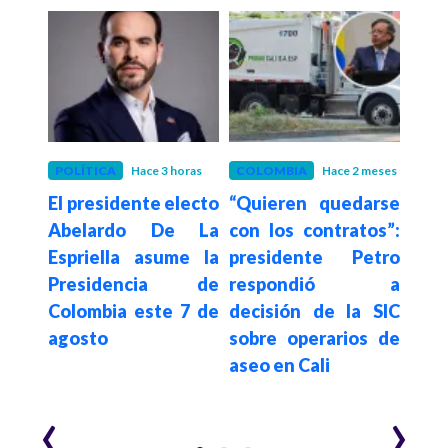
N
POLÍTICA
Hace 3 horas
COLOMBIA
Hace 2 meses
COL
El presidente electo
“Quieren quedarse
Agen
rece
Abelardo De La
con los contratos”:
hac
 de
Espriella asume la
presidente Petro
cer
lones
Presidencia de
respondió a
he
por
Colombia este 7 de
decisión de la SIC
com
s y
agosto
sobre operarios de
en
idad
aseo en Cali
dep
a
‹
›