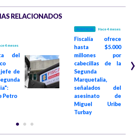
AS RELACIONADOS
JUSTICIA
Hace 4 meses
Fiscalía ofrece
ce 4 meses
hasta $5.000
ta del
millones por
ico
cabecillas de la
 jefe de
Segunda
gunda
Marquetalia,
ia":
señalados del
e Petro
asesinato de
Miguel Uribe
Turbay