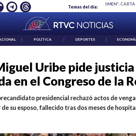
 ES UN CRIMEN": CARTA DE BETO CORAL
|
ABELARDO DE LA E
Temas del día:
ACIONAL
|
POLÍTICA
|
DEPORTES
|
ECONOMÍ
iguel Uribe pide justici
da en el Congreso de la R
 precandidato presidencial rechazó actos de venga
de su esposo, fallecido tras dos meses de hospita