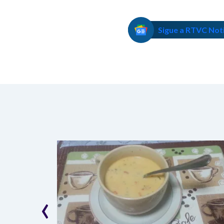
Sigue a RTVC Not
‹