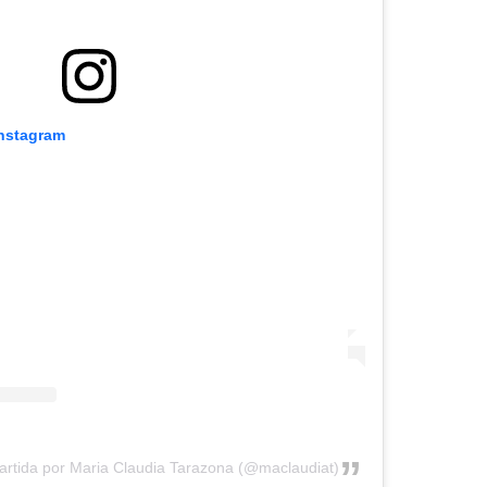
Instagram
artida por Maria Claudia Tarazona (@maclaudiat)