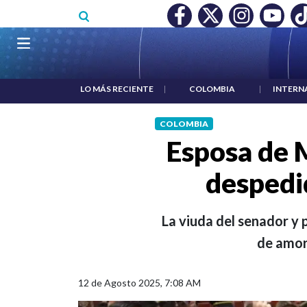
Pasar al contenido principal
O MÍNIMO NO DESTRUYÓ EMPLEO: JP MORGAN
|
"HABLAR NO
Navegación principal
LO MÁS RECIENTE
|
COLOMBIA
|
INTERN
COLOMBIA
Esposa de M
despedi
La viuda del senador y
de amor 
12 de Agosto 2025, 7:08 AM