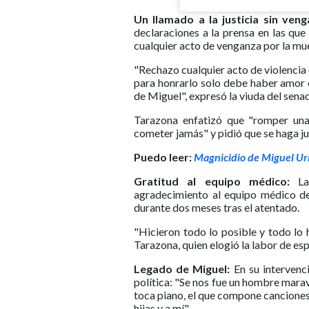
Un llamado a la justicia sin ven
declaraciones a la prensa en las que 
cualquier acto de venganza por la mu
"Rechazo cualquier acto de violencia
para honrarlo solo debe haber amor 
de Miguel", expresó la viuda del senad
Tarazona enfatizó que "romper una 
cometer jamás" y pidió que se haga jus
Puedo leer:
Magnicidio de Miguel Uri
Gratitud al equipo médico:
La 
agradecimiento al equipo médico de
durante dos meses tras el atentado.
"Hicieron todo lo posible y todo lo
Tarazona, quien elogió la labor de esp
Legado de Miguel:
En su intervenci
política: "Se nos fue un hombre maravi
toca piano, el que compone canciones,
hijas y a mí".