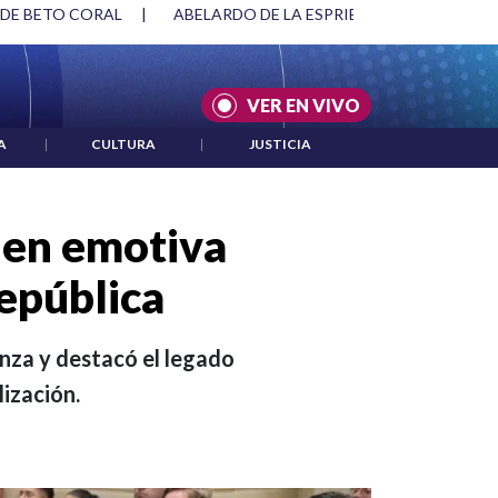
SPRIELLA Y DMG
|
ACUERDOS ENTRE ESTADOS UNIDOS E IRÁ
VER EN VIVO
A
|
CULTURA
|
JUSTICIA
a en emotiva
epública
nza y destacó el legado
lización.