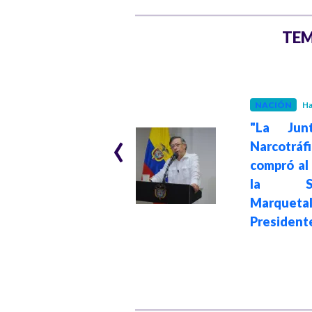
TEM
GOBIERNO
Hace 11 meses
NACIÓN
Ha
“El mismo que
‹
quiere matar a mis
"La Jun
nietas y a mi hija
Narcotráf
en Francia es el
compró al
que dio el dinero
la Se
para asesinar al
Marquetal
senador Miguel
President
Uribe Turbay”:
presidente Petro