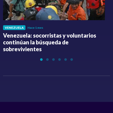
VENEZUELA
Hace 1 mes
Venezuela: socorristas y voluntarios
C
continúan la búsqueda de
a
sobrevivientes
l