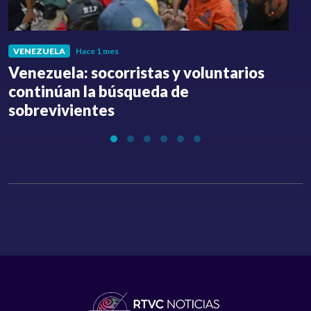
VENEZUELA
Hace 1 mes
Venezuela: socorristas y voluntarios
C
continúan la búsqueda de
a
sobrevivientes
l