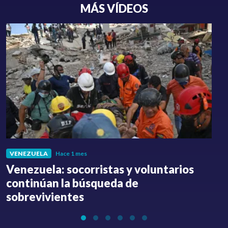
MÁS VÍDEOS
VENEZUELA
Hace 1 mes
Venezuela: socorristas y voluntarios
C
continúan la búsqueda de
a
sobrevivientes
l