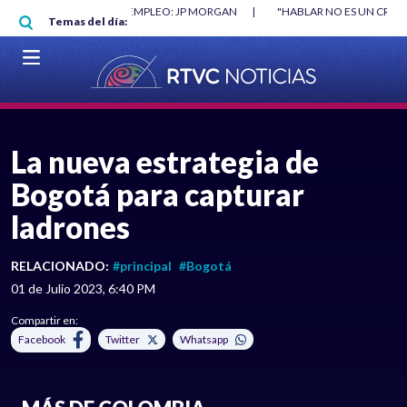
Pasar al contenido principal
O MÍNIMO NO DESTRUYÓ EMPLEO: JP MORGAN
|
"HABLAR NO ES UN CRIME
Temas del día:
L MUNDIAL 2026
|
VER EN VIVO
La nueva estrategia de
Bogotá para capturar
ladrones
RELACIONADO:
#principal
#Bogotá
01 de Julio 2023, 6:40 PM
Compartir en:
Facebook
Twitter
Whatsapp