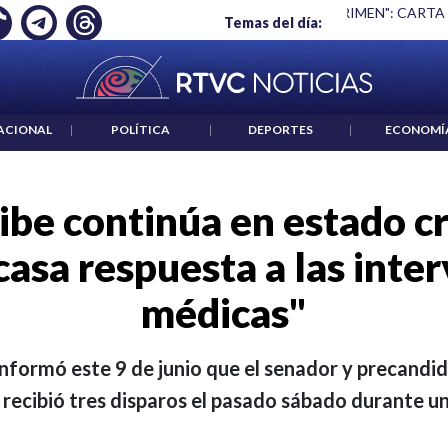
 ES UN CRIMEN": CARTA DE BETO CORAL
|
ABELARDO DE LA E
Temas del día:
ACIONAL
|
POLÍTICA
|
DEPORTES
|
ECONOMÍ
be continúa en estado cr
casa respuesta a las inte
médicas"
nformó este 9 de junio que el senador y precandi
n recibió tres disparos el pasado sábado durante u