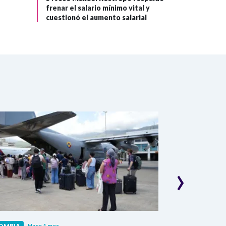
frenar el salario mínimo vital y
cuestionó el aumento salarial
›
OMBIA
Hace 1 mes
COLOMBIA
Hac