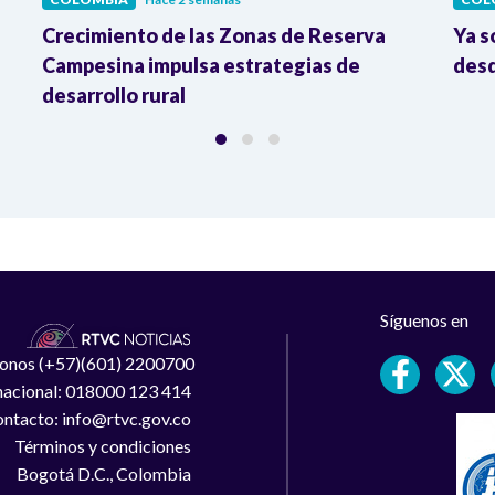
Crecimiento de las Zonas de Reserva
Ya s
Campesina impulsa estrategias de
desd
desarrollo rural
Síguenos en
léfonos (+57)(601) 2200700
 nacional: 018000 123 414
ntacto: info@rtvc.gov.co
Términos y condiciones
Bogotá D.C., Colombia