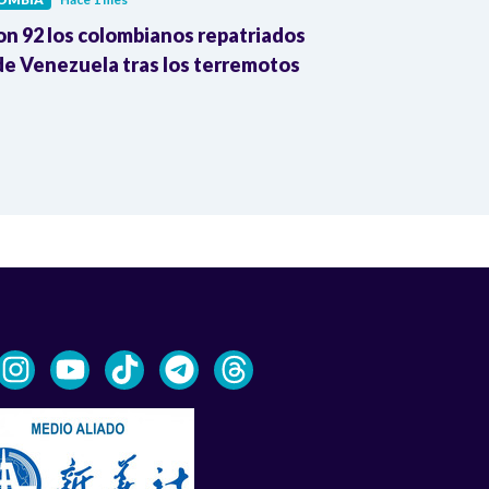
on 92 los colombianos repatriados
Presidente Pe
e Venezuela tras los terremotos
León XIV por
la Reforma A