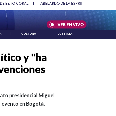
SPRIELLA Y DMG
|
ACUERDOS ENTRE ESTADOS UNIDOS E IRÁ
VER EN VIVO
A
|
CULTURA
|
JUSTICIA
ítico y "ha
rvenciones
dato presidencial Miguel
n evento en Bogotá.