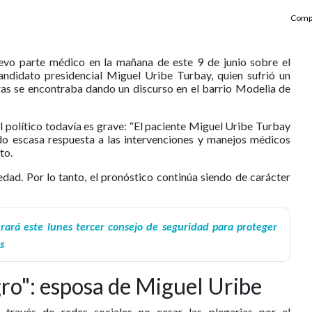
Compa
evo parte médico en la mañana de este 9 de junio sobre el
andidato presidencial Miguel Uribe Turbay, quien sufrió un
ras se encontraba dando un discurso en el barrio Modelia de
del político todavía es grave: “El paciente Miguel Uribe Turbay
ido escasa respuesta a las intervenciones y manejos médicos
to.
edad. Por lo tanto, el pronóstico continúa siendo de carácter
erará este lunes tercer consejo de seguridad para proteger
s
gro": esposa de Miguel Uribe
 través de redes sociales no cesar las plegarias por el