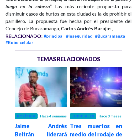
luego en la cabeza
”. Las más reciente propuesta para
disminuir casos de hurtos en esta ciudad es la de prohibir el
parrillero. La propuesta fue hecha por el presidente del
Concejo de Bucaramanga,
Carlos Andrés Barajas
,
RELACIONADO:
#principal
#Inseguridad
#Bucaramanga
#Robo celular
TEMAS RELACIONADOS
1 año
POLÍTICA
Hace 4 semanas
JUDICIALES
Hace 3 meses
COL
ara
Jaime Andrés
Tres muertos en
La 
: la
Beltrán liderará
medio del rodaje de
las 