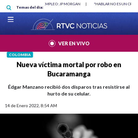
Pasar al contenido principal
O MÍNIMO NO DESTRUYÓ EMPLEO: JP MORGAN
|
"HABLAR NO ES UN CRIME
Temas del día:
L MUNDIAL 2026
|
VER EN VIVO
COLOMBIA
Nueva víctima mortal por robo en
Bucaramanga
Édgar Manzano recibió dos disparos tras resistirse al
hurto de su celular.
14 de Enero 2022, 8:54 AM