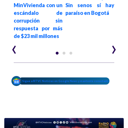
del
MinVivienda con un
Sin senos sí hay
sie
etro
escándalo de
paraíso en Bogotá
prio
d
corrupción sin
Mede
respuesta por más
de $23 mil millones
‹
›
Sigue a RTVC Noticias en Google News y mantente conectado