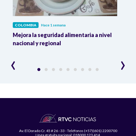
COLOMBIA
Hace 1 semana
COL
Mejora la seguridad alimentaria a nivel
Crec
da
nacional y regional
Camp
desar
‹
›
Av. El Dorado Cr. 45 # 26 - 33 - Teléfonos (+57)(601) 2200700
Línea gratuita nacional: 018000 123 414