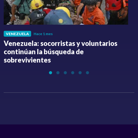
VENEZUELA
Hace 1 mes
Venezuela: socorristas y voluntarios
C
continúan la búsqueda de
a
sobrevivientes
l