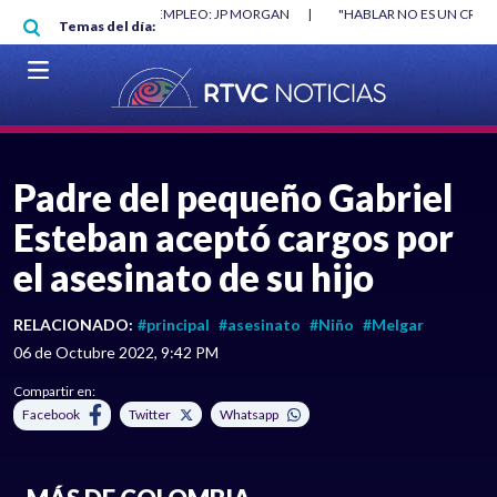
Pasar al contenido principal
O MÍNIMO NO DESTRUYÓ EMPLEO: JP MORGAN
|
"HABLAR NO ES UN CRIME
Temas del día:
L MUNDIAL 2026
|
VER EN VIVO
Padre del pequeño Gabriel
Esteban aceptó cargos por
el asesinato de su hijo
RELACIONADO:
#principal
#asesinato
#Niño
#Melgar
06 de Octubre 2022, 9:42 PM
Compartir en:
Facebook
Twitter
Whatsapp