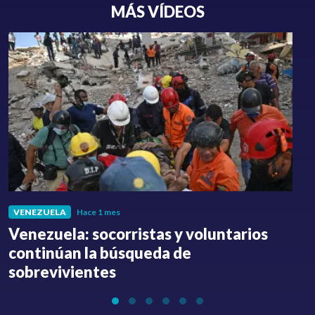
MÁS VÍDEOS
VENEZUELA
Hace 1 mes
Venezuela: socorristas y voluntarios
C
continúan la búsqueda de
a
sobrevivientes
l