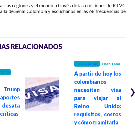
a, sus regiones y el mundo a través de las emisiones de RTVC
talla de Señal Colombia y escúchanos en las 68 frecuencias de
AS RELACIONADOS
COLOMBIA
Hace 1 año
IDOS
A partir de hoy los
colombianos
e Trump
necesitan visa
saportes
para viajar al
 desata
Reino Unido:
críticas
requisitos, costos
y cómo tramitarla