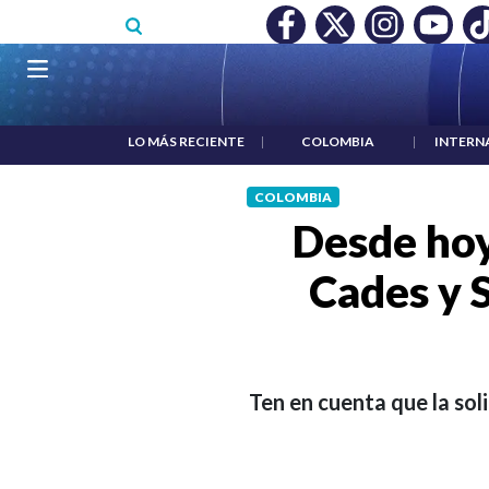
Pasar al contenido principal
RECONOCIMIENTO A RTVC
|
SALARIO MÍNIMO NO DESTRUY
Navegación principal
LO MÁS RECIENTE
|
COLOMBIA
|
INTERN
COLOMBIA
Desde hoy
Cades y 
Ten en cuenta que la soli