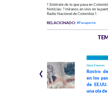
? Entérate de lo que pasa en Colombi
Noticias: ? míranos en vivo en la pan
Radio Nacional de Colombia ?.
RELACIONADO:
#Pasaporte
TEM
COLOMBIA
ESTADOS UN
Hace 2 años
‹
Hace 3 meses
No se exigirá
Rostro d
pasaporte a
en los pa
ciudadanos
de EE.UU.
venezolanos:
una ola de 
Gobierno