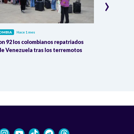
›
OMBIA
Hace 1 mes
COLOMBIA
Hac
on 92 los colombianos repatriados
Presidente Pe
e Venezuela tras los terremotos
León XIV por
la Reforma A