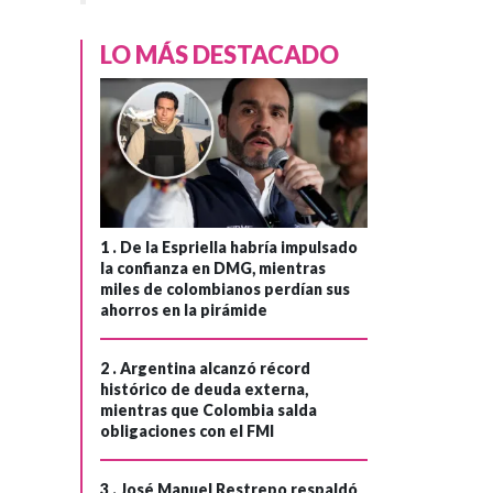
LO MÁS DESTACADO
COLOMBIA
Hace 1 año
1 .
De la Espriella habría impulsado
A partir del 3 de
la confianza en DMG, mientras
octubre, el
miles de colombianos perdían sus
›
ahorros en la pirámide
Gobierno
colombiano
2 .
Argentina alcanzó récord
implementará
histórico de deuda externa,
mejoras en el
mientras que Colombia salda
servicio de
obligaciones con el FMI
pasaportes
3 .
José Manuel Restrepo respaldó