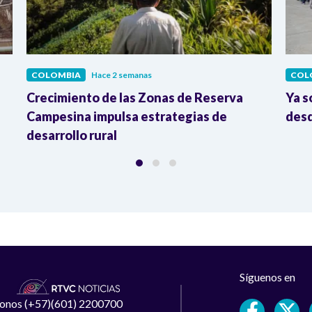
COLOMBIA
Hace 2 semanas
COL
Crecimiento de las Zonas de Reserva
Ya s
Campesina impulsa estrategias de
desd
desarrollo rural
Síguenos en
léfonos (+57)(601) 2200700