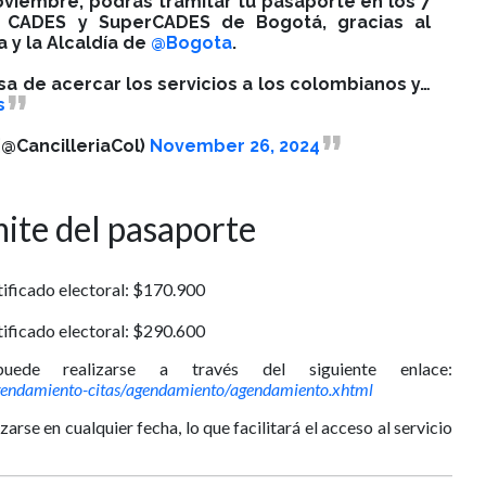
noviembre, podrás tramitar tu pasaporte en los 7
s CADES y SuperCADES de Bogotá, gracias al
a y la Alcaldía de
@Bogota
.
 de acercar los servicios a los colombianos y…
s
(@CancilleriaCol)
November 26, 2024
ámite del pasaporte
ificado electoral: $170.900
ificado electoral: $290.600
ede realizarse a través del siguiente enlace:
o/agendamiento-citas/agendamiento/agendamiento.xhtml
zarse en cualquier fecha, lo que facilitará el acceso al servicio