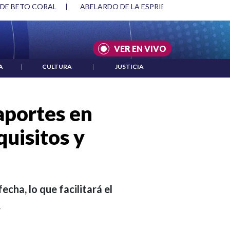
 DE BETO CORAL
|
ABELARDO DE LA ESPRIELLA Y DMG
|
VER EN VIVO
A
|
CULTURA
|
JUSTICIA
aportes en
uisitos y
echa, lo que facilitará el
.