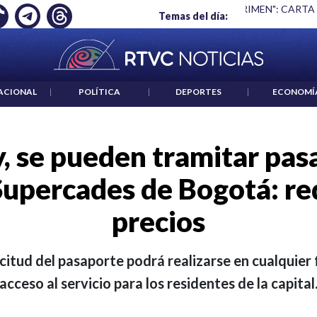
Ó EMPLEO: JP MORGAN
|
"HABLAR NO ES UN CRIMEN": CARTA
Temas del día:
ACIONAL
|
POLÍTICA
|
DEPORTES
|
ECONOMÍ
, se pueden tramitar pas
Supercades de Bogotá: req
precios
citud del pasaporte podrá realizarse en cualquier f
acceso al servicio para los residentes de la capital