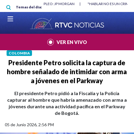
Pasar al contenido principal
RGAN
|
"HABLAR NO ES UN CRIMEN": CARTA DE BETO CORAL
|
ABELAR
Temas del día:
VER EN VIVO
COLOMBIA
Presidente Petro solicita la captura de
hombre señalado de intimidar con arma
a jóvenes en el Parkway
El presidente Petro pidió a la Fiscalía y la Policía
capturar al hombre que habría amenazado con arma a
jóvenes durante una actividad pacífica en el Parkway
de Bogotá.
05 de Junio 2026, 2:56 PM