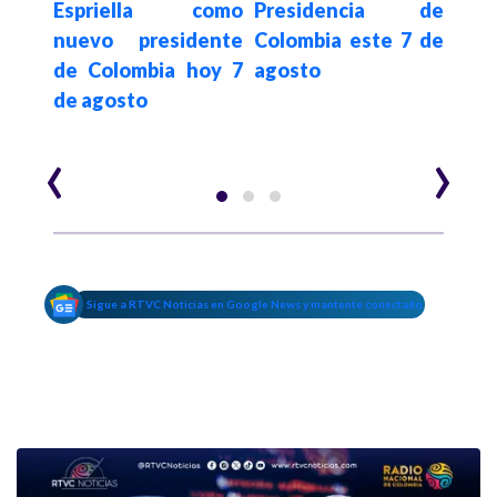
a es
Espriella como
Presidencia de
tr
sión
nuevo presidente
Colombia este 7 de
pos
uede
de Colombia hoy 7
agosto
pre
ente
de agosto
Abe
Espr
‹
›
Sigue a RTVC Noticias en Google News y mantente conectado