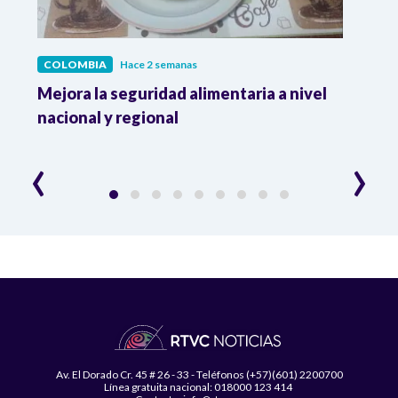
COLOMBIA
Hace 2 semanas
COL
Mejora la seguridad alimentaria a nivel
Crec
da
nacional y regional
Camp
desar
‹
›
Av. El Dorado Cr. 45 # 26 - 33 - Teléfonos (+57)(601) 2200700
Línea gratuita nacional: 018000 123 414