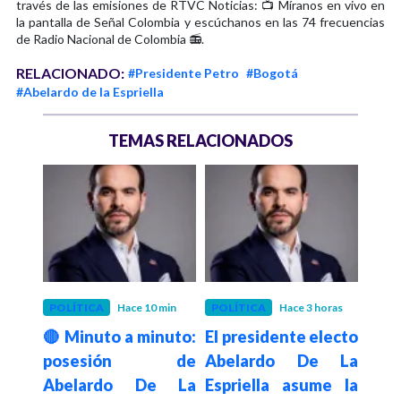
través de las emisiones de RTVC Noticias: 📺 Míranos en vivo en
la pantalla de Señal Colombia y escúchanos en las 74 frecuencias
de Radio Nacional de Colombia 📻.
RELACIONADO:
#Presidente Petro
#Bogotá
#Abelardo de la Espriella
TEMAS RELACIONADOS
1 mes
POLÍTICA
Hace 10 min
POLÍTICA
Hace 3 horas
INRA
r el
🔴 Minuto a minuto:
El presidente electo
Inra
to a
posesión de
Abelardo De La
dis
r de
Abelardo De La
Espriella asume la
pr