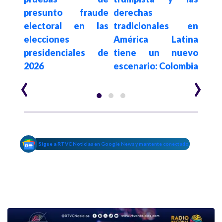
sado
presunto fraude
derechas
elim
egia
electoral en las
tradicionales en
a c
al e
elecciones
América Latina
es
n de
presidenciales de
tiene un nuevo
$62.
2026
escenario: Colombia
año
‹
›
Sigue a RTVC Noticias en Google News y mantente conectado