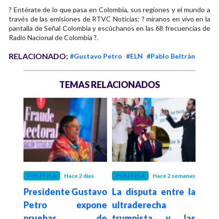
? Entérate de lo que pasa en Colombia, sus regiones y el mundo a
través de las emisiones de RTVC Noticias: ? míranos en vivo en la
pantalla de Señal Colombia y escúchanos en las 68 frecuencias de
Radio Nacional de Colombia ?.
RELACIONADO:
#Gustavo Petro
#ELN
#Pablo Beltrán
TEMAS RELACIONADOS
POLÍTICA
Hace 2 días
POLÍTICA
Hace 2 semanas
POLÍ
Presidente Gustavo
La disputa entre la
Con
De la
Petro expone
ultraderecha
su
a en
pruebas de
trumpista y las
de