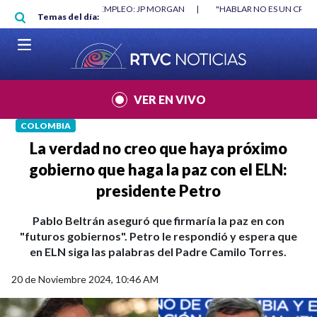
Pasar al contenido principal
O MÍNIMO NO DESTRUYÓ EMPLEO: JP MORGAN
|
"HABLAR NO ES UN CRIME
Temas del día:
L MUNDIAL 2026
|
VER EN VIVO
COLOMBIA
La verdad no creo que haya próximo
gobierno que haga la paz con el ELN:
presidente Petro
Pablo Beltrán aseguró que firmaría la paz en con
"futuros gobiernos". Petro le respondió y espera que
en ELN siga las palabras del Padre Camilo Torres.
20 de Noviembre 2024, 10:46 AM