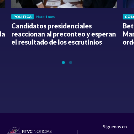
POLÍTICA
Hace 1 mes
COL
Candidatos presidenciales
Bet
da
reaccionan al preconteo y esperan
Mar
el resultado de los escrutinios
ord
Síguenos en