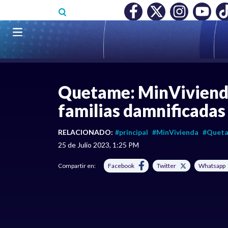
Pasar al contenido principal
RECONOCIMIENTO A RTVC
|
SALARIO MÍNIMO NO DESTRUY
Navegación principal
LO MÁS RECIENTE
|
COLOMBIA
|
INTERN
Quetame: MinVivienda
familias damnificadas
RELACIONADO:
#principal
#MinVivienda
#Quet
25 de Julio 2023, 1:25 PM
Compartir en:
Facebook
Twitter
Whatsapp