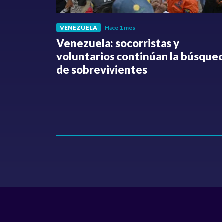
VENEZUELA
Hace 1 mes
fue
Venezuela: socorristas y
o no ha
voluntarios continúan la búsque
Hollman
de sobrevivientes