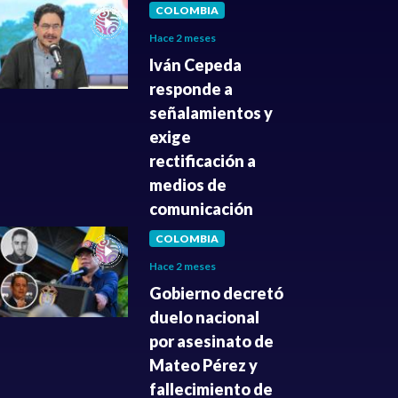
COLOMBIA
Hace 2 meses
Iván Cepeda
responde a
señalamientos y
exige
rectificación a
medios de
comunicación
COLOMBIA
Hace 2 meses
Gobierno decretó
duelo nacional
por asesinato de
Mateo Pérez y
fallecimiento de