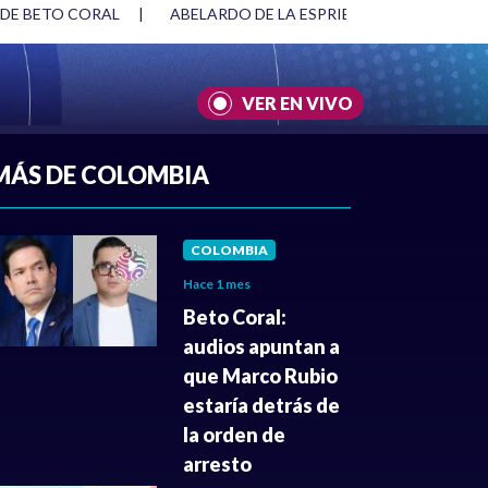
 DE BETO CORAL
|
ABELARDO DE LA ESPRIELLA Y DMG
|
VER EN VIVO
A
|
CULTURA
|
JUSTICIA
MÁS DE COLOMBIA
COLOMBIA
Hace 1 mes
Beto Coral:
audios apuntan a
que Marco Rubio
estaría detrás de
la orden de
arresto