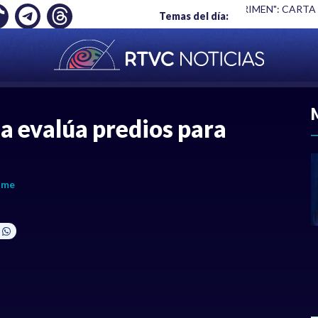
Ó EMPLEO: JP MORGAN
|
"HABLAR NO ES UN CRIMEN": CARTA
Temas del día:
ACIONAL
|
POLÍTICA
|
DEPORTES
|
ECONOMÍ
 evalúa predios para
ame