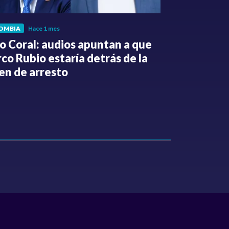
OMBIA
Hace 1 mes
POLÍTICA
Hace 
o Coral: audios apuntan a que
Gabriel Be
co Rubio estaría detrás de la
de la Espri
en de arresto
de despedi
públicos