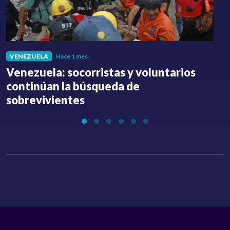
VENEZUELA
Hace 1 mes
Venezuela: socorristas y voluntarios
C
continúan la búsqueda de
a
sobrevivientes
l