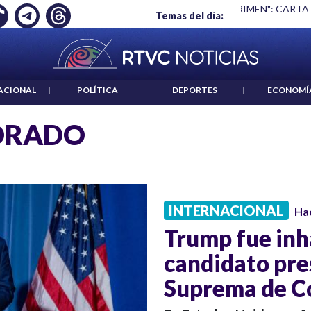
Ó EMPLEO: JP MORGAN
|
"HABLAR NO ES UN CRIMEN": CARTA
Temas del día:
ACIONAL
|
POLÍTICA
|
DEPORTES
|
ECONOMÍ
ORADO
INTERNACIONAL
Ha
Trump fue inh
candidato pres
Suprema de C