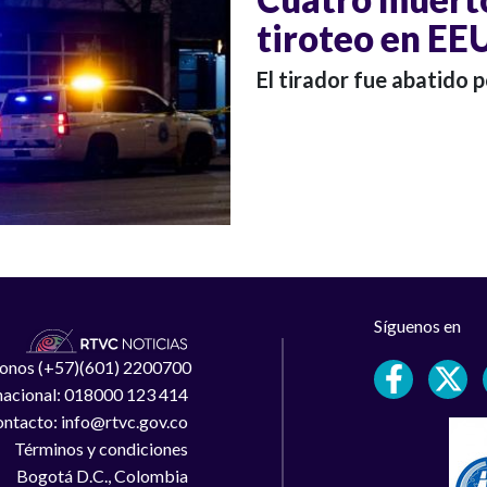
tiroteo en EE
El tirador fue abatido p
Síguenos en
léfonos (+57)(601) 2200700
 nacional: 018000 123 414
ntacto: info@rtvc.gov.co
Términos y condiciones
Bogotá D.C., Colombia