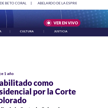
 DE BETO CORAL
|
ABELARDO DE LA ESPRIELLA Y DMG
|
VER EN VIVO
A
|
CULTURA
|
JUSTICIA
ce 1 año
abilitado como
idencial por la Corte
olorado