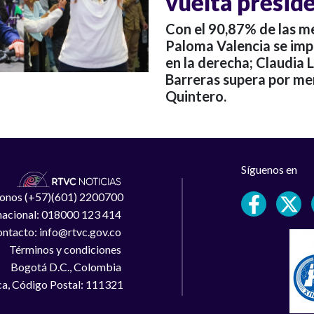
vuelta preside
Con el 90,87% de las me
Paloma Valencia se impo
en la derecha; Claudia L
Barreras supera por me
Quintero.
Síguenos en
léfonos (+57)(601) 2200700
 nacional: 018000 123 414
ntacto: info@rtvc.gov.co
Términos y condiciones
Bogotá D.C., Colombia
a, Código Postal: 111321