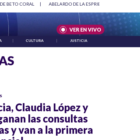
 DE BETO CORAL
|
ABELARDO DE LA ESPRIELLA Y DMG
|
VER EN VIVO
A
|
CULTURA
|
JUSTICIA
AS
s
ia, Claudia López y
ganan las consultas
as y van a la primera