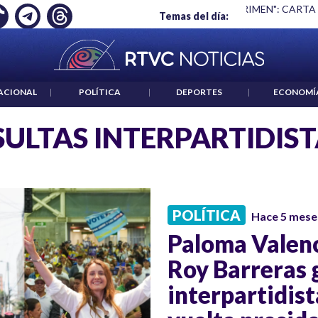
Ó EMPLEO: JP MORGAN
|
"HABLAR NO ES UN CRIMEN": CARTA
Temas del día:
ACIONAL
|
POLÍTICA
|
DEPORTES
|
ECONOMÍ
ULTAS INTERPARTIDIST
POLÍTICA
Hace 5 mese
Paloma Valenc
Roy Barreras 
interpartidist