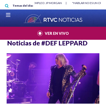
Pasar al contenido principal
O MÍNIMO NO DESTRUYÓ EMPLEO: JP MORGAN
|
"HABLAR NO ES UN CRIME
Temas del día:
L MUNDIAL 2026
|
VER EN VIVO
Noticias de
#DEF LEPPARD