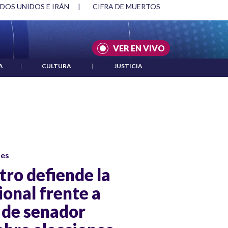
 UNIDOS E IRÁN
|
CIFRA DE MUERTOS EN VENEZUELA TRAS
VER EN VIVO
A
|
CULTURA
|
JUSTICIA
ses
tro defiende la
ional frente a
 de senador