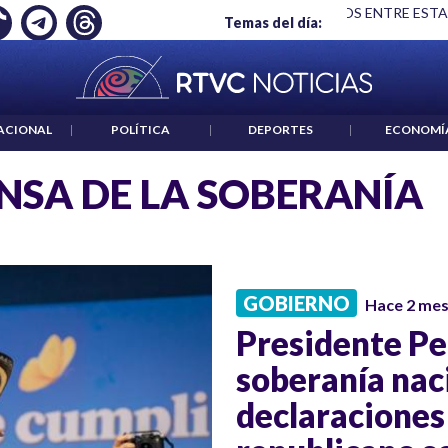
LARDO DE LA ESPRIELLA Y DMG
|
ACUERDOS ENTRE ESTADOS
Temas del día:
ACIONAL
|
POLÍTICA
|
DEPORTES
|
ECONOMÍ
NSA DE LA SOBERANÍA
GOBIERNO
Hace 2 me
Presidente Pe
soberanía nac
declaraciones