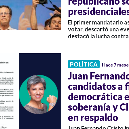
republicano s
presidenciale
El primer mandatario as
votar, descartó una eve
destacó la lucha contra
POLÍTICA
Hace 7 mese
Juan Fernando
candidatos a 
democrática e
soberanía y C
en respaldo
Juan Fernando Cristo in