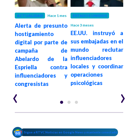
ño
ACTUALIDAD
Hace 1 mes
ESTADOS UNIDOS
CALI
e la
Alerta de presunto
Feri
Hace 3 meses
EE.UU. instruyó a
í se
hostigamiento
del
sus embajadas en el
el
digital por parte de
dici
mundo reclutar
campaña de
sals
influenciadores
 un
Abelardo de la
memo
locales y coordinar
a no
Espriella contra
econ
operaciones
influenciadores y
psicológicas
congresistas
‹
›
Sigue a RTVC Noticias en Google News y mantente conectado