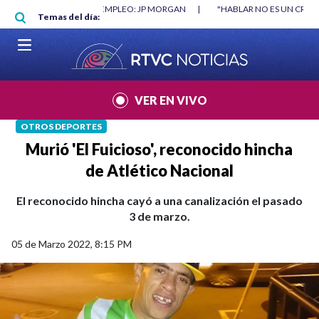
Pasar al contenido principal
RGAN
|
"HABLAR NO ES UN CRIMEN": CARTA DE BETO CORAL
|
ABELAR
Temas del día:
VER EN VIVO
OTROS DEPORTES
Murió 'El Fuicioso', reconocido hincha
de Atlético Nacional
El reconocido hincha cayó a una canalización el pasado
3 de marzo.
05 de Marzo 2022, 8:15 PM