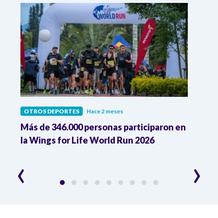
OTROS DEPORTES
Hace 2 meses
OTRO
Más de 346.000 personas participaron en
Wing
la Wings for Life World Run 2026
carr
lesi
‹
›