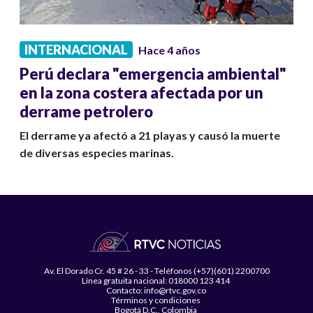
INTERNACIONAL
Hace 4 años
Perú declara "emergencia ambiental"
en la zona costera afectada por un
derrame petrolero
El derrame ya afectó a 21 playas y causó la muerte
de diversas especies marinas.
Av. El Dorado Cr. 45 # 26 - 33 - Teléfonos (+57)(601) 2200700
Línea gratuita nacional: 018000 123 414
Contacto: info@rtvc.gov.co
Términos y condiciones
Bogotá D.C., Colombia