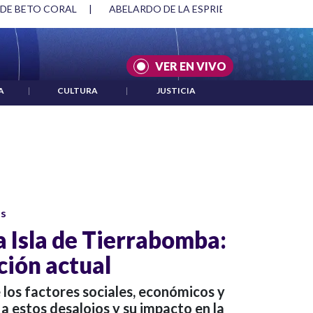
 DE BETO CORAL
|
ABELARDO DE LA ESPRIELLA Y DMG
|
VER EN VIVO
A
|
CULTURA
|
JUSTICIA
os
a Isla de Tierrabomba:
ción actual
los factores sociales, económicos y
 a estos desalojos y su impacto en la