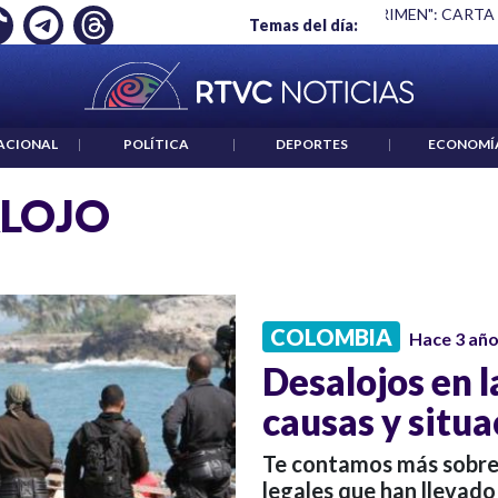
Ó EMPLEO: JP MORGAN
|
"HABLAR NO ES UN CRIMEN": CARTA
Temas del día:
ACIONAL
|
POLÍTICA
|
DEPORTES
|
ECONOMÍ
LOJO
COLOMBIA
Hace 3 añ
Desalojos en l
causas y situa
Te contamos más sobre 
legales que han llevado