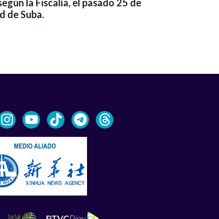
egún la Fiscalía, el pasado 25 de
ad de Suba.