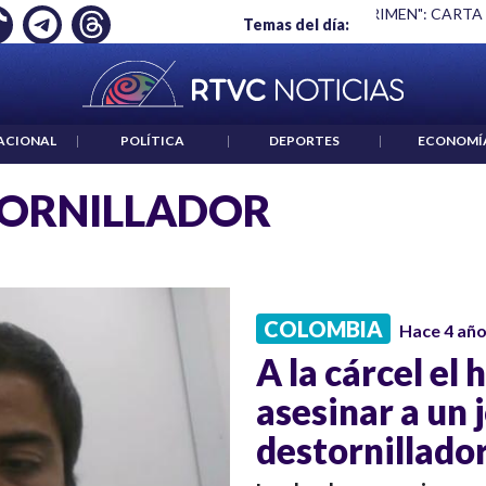
Ó EMPLEO: JP MORGAN
|
"HABLAR NO ES UN CRIMEN": CARTA
Temas del día:
ACIONAL
|
POLÍTICA
|
DEPORTES
|
ECONOMÍ
ORNILLADOR
COLOMBIA
Hace 4 añ
A la cárcel el
asesinar a un 
destornillado