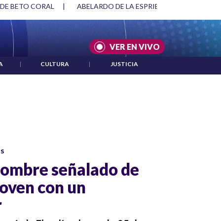
 DE BETO CORAL
|
ABELARDO DE LA ESPRIELLA Y DMG
|
VER EN VIVO
A
|
CULTURA
|
JUSTICIA
os
 hombre señalado de
joven con un
r