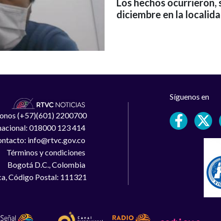
Los hechos ocurrieron, s
diciembre en la localid
Síguenos en
léfonos (+57)(601) 2200700
 nacional: 018000 123 414
ntacto: info@rtvc.gov.co
Términos y condiciones
Bogotá D.C., Colombia
a, Código Postal: 111321