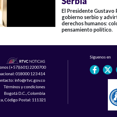
Serbia
El Presidente Gustavo P
gobierno serbio y advir
derechos humanos: col
pensamiento político.
Síguenos en
léfonos (+57)(601) 2200700
 nacional: 018000 123 414
ntacto: info@rtvc.gov.co
Términos y condiciones
Bogotá D.C., Colombia
a, Código Postal: 111321