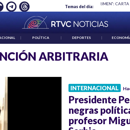
Ó EMPLEO: JP MORGAN
|
"HABLAR NO ES UN CRIMEN": CARTA
Temas del día:
ACIONAL
|
POLÍTICA
|
DEPORTES
|
ECONOMÍ
NCIÓN ARBITRARIA
INTERNACIONAL
Ha
Presidente Pe
negras polític
profesor Migu