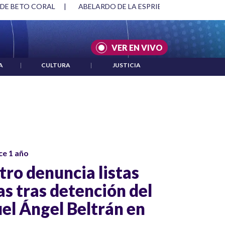
 DE BETO CORAL
|
ABELARDO DE LA ESPRIELLA Y DMG
|
VER EN VIVO
A
|
CULTURA
|
JUSTICIA
ce 1 año
tro denuncia listas
as tras detención del
el Ángel Beltrán en