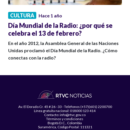
CULTURA
Hace 1 año
Día Mundial de la Radio: ¿por qué se
celebra el 13 de febrero?
En el año 2012, la Asamblea General de las Naciones
Unidas proclamó el Día Mundial de la Radio. ¿Cómo
conectas con la radio?
Av. El Dorado Cr. 45 # 26 - 33 - Teléfonos (+57)(601) 2200700
Línea gratuita nacional: 018000 123 414
Contacto: info@rtvc.gov.co
Términos y condiciones
Bogotá D.C., Colombia
Suramérica, Código Postal: 111321