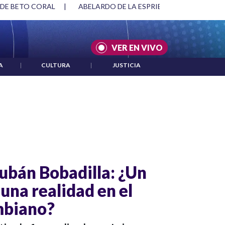
 DE BETO CORAL
|
ABELARDO DE LA ESPRIELLA Y DMG
|
VER EN VIVO
A
|
CULTURA
|
JUSTICIA
Dubán Bobadilla: ¿Un
 una realidad en el
mbiano?