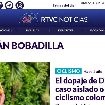
Ó EMPLEO: JP MORGAN
|
"HABLAR NO ES UN CRIMEN": CARTA
Temas del día:
ACIONAL
|
POLÍTICA
|
DEPORTES
|
ECONOMÍ
N BOBADILLA
CICLISMO
Hace 1 año
El dopaje de 
caso aislado o
ciclismo colo