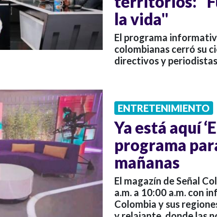
territorios: 
la vida"
El programa informativo
colombianas cerró su c
directivos y periodistas
ENTRETENIMIENTO
Ya está aquí ‘E
programa para
mañanas
El magazín de Señal Co
a.m. a 10:00 a.m. con in
Colombia y sus regiones
y relajante, donde las 