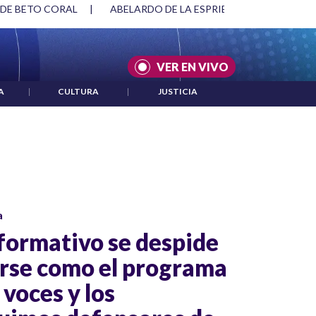
 DE BETO CORAL
|
ABELARDO DE LA ESPRIELLA Y DMG
|
VER EN VIVO
A
|
CULTURA
|
JUSTICIA
a
nformativo se despide
arse como el programa
 voces y los