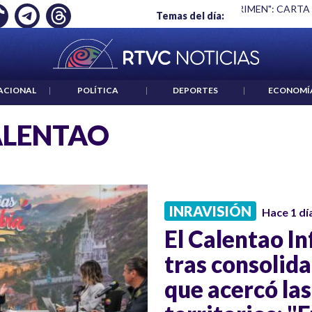
Ó EMPLEO: JP MORGAN
|
"HABLAR NO ES UN CRIMEN": CARTA
Temas del día:
ACIONAL
|
POLÍTICA
|
DEPORTES
|
ECONOMÍ
ALENTAO
INRAVISIÓN
Hace 1 dí
El Calentao I
tras consolid
que acercó las