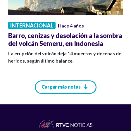
INTERNACIONAL
Hace 4 años
Barro, cenizas y desolación a la sombra
del volcán Semeru, en Indonesia
La erupción del volcán deja 14 muertos y decenas de
heridos, según último balance.
Paginación
Cargar más notas