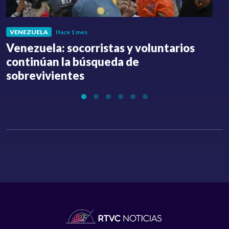
VENEZUELA
Hace 1 mes
Venezuela: socorristas y voluntarios
C
continúan la búsqueda de
a
sobrevivientes
l