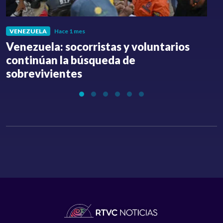
VENEZUELA
Hace 1 mes
Venezuela: socorristas y voluntarios
C
continúan la búsqueda de
a
sobrevivientes
l