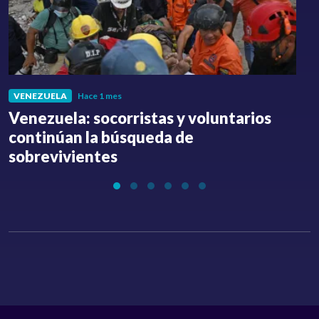
VENEZUELA
Hace 1 mes
Venezuela: socorristas y voluntarios
C
continúan la búsqueda de
a
sobrevivientes
l