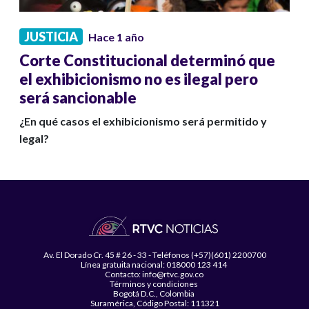
JUSTICIA
Hace 1 año
Corte Constitucional determinó que
el exhibicionismo no es ilegal pero
será sancionable
¿En qué casos el exhibicionismo será permitido y
legal?
Av. El Dorado Cr. 45 # 26 - 33 - Teléfonos (+57)(601) 2200700
Línea gratuita nacional: 018000 123 414
Contacto: info@rtvc.gov.co
Términos y condiciones
Bogotá D.C., Colombia
Suramérica, Código Postal: 111321