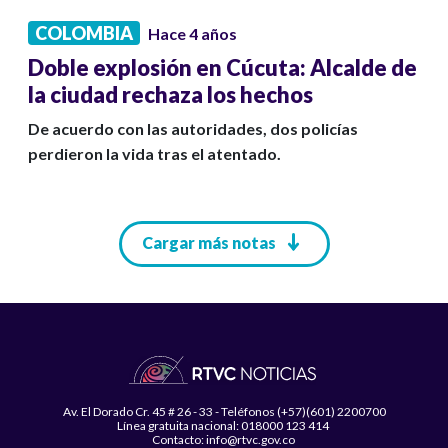
COLOMBIA
Hace 4 años
Doble explosión en Cúcuta: Alcalde de
la ciudad rechaza los hechos
De acuerdo con las autoridades, dos policías
perdieron la vida tras el atentado.
Paginación
Cargar más notas
Av. El Dorado Cr. 45 # 26 - 33 - Teléfonos (+57)(601) 2200700
Línea gratuita nacional: 018000 123 414
Contacto: info@rtvc.gov.co