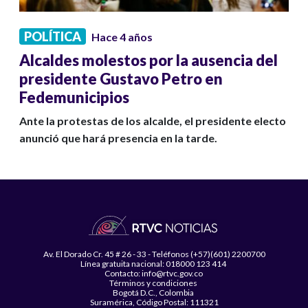
POLÍTICA
Hace 4 años
Alcaldes molestos por la ausencia del
presidente Gustavo Petro en
Fedemunicipios
Ante la protestas de los alcalde, el presidente electo
anunció que hará presencia en la tarde.
Av. El Dorado Cr. 45 # 26 - 33 - Teléfonos (+57)(601) 2200700
Línea gratuita nacional: 018000 123 414
Contacto: info@rtvc.gov.co
Términos y condiciones
Bogotá D.C., Colombia
Suramérica, Código Postal: 111321