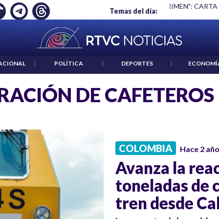
Ó EMPLEO: JP MORGAN
|
"HABLAR NO ES UN CRIMEN": CARTA
Temas del día:
ACIONAL
|
POLÍTICA
|
DEPORTES
|
ECONOMÍ
RACIÓN DE CAFETEROS
COLOMBIA
Hace 2 añ
Avanza la reac
toneladas de 
tren desde Ca