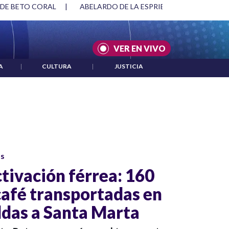
 DE BETO CORAL
|
ABELARDO DE LA ESPRIELLA Y DMG
|
VER EN VIVO
A
|
CULTURA
|
JUSTICIA
os
tivación férrea: 160
café transportadas en
ldas a Santa Marta