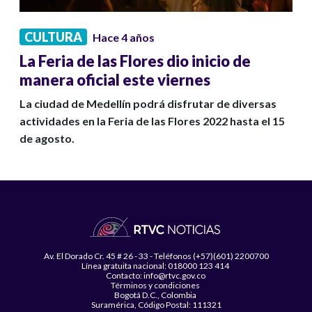
CULTURA
Hace 4 años
La Feria de las Flores dio inicio de
manera oficial este viernes
La ciudad de Medellín podrá disfrutar de diversas
actividades en la Feria de las Flores 2022 hasta el 15
de agosto.
Av. El Dorado Cr. 45 # 26 - 33 - Teléfonos (+57)(601) 2200700
Línea gratuita nacional: 018000 123 414
Contacto: info@rtvc.gov.co
Términos y condiciones
Bogotá D.C., Colombia
Suramérica, Código Postal: 111321