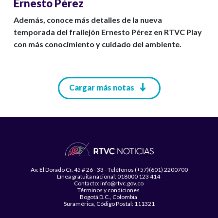
Ernesto Pérez
Además, conoce más detalles de la nueva
temporada del frailejón Ernesto Pérez en RTVC Play
con más conocimiento y cuidado del ambiente.
Paginación
Cargar más notas
Av. El Dorado Cr. 45 # 26 - 33 - Teléfonos (+57)(601) 2200700
Línea gratuita nacional: 018000 123 414
Contacto: info@rtvc.gov.co
Términos y condiciones
Bogotá D.C., Colombia
Suramérica, Código Postal: 111321