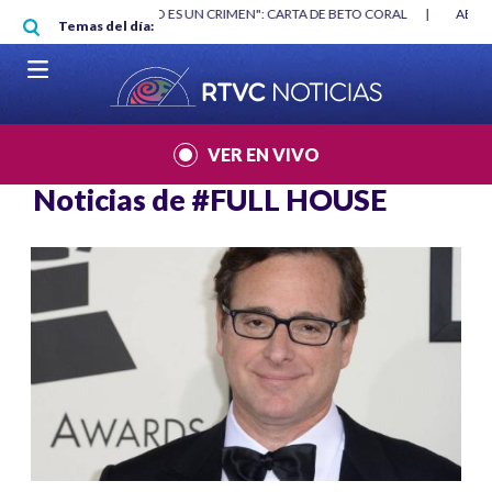
Pasar al contenido principal
RGAN
|
"HABLAR NO ES UN CRIMEN": CARTA DE BETO CORAL
|
ABELAR
Temas del día:
VER EN VIVO
Noticias de
#FULL HOUSE