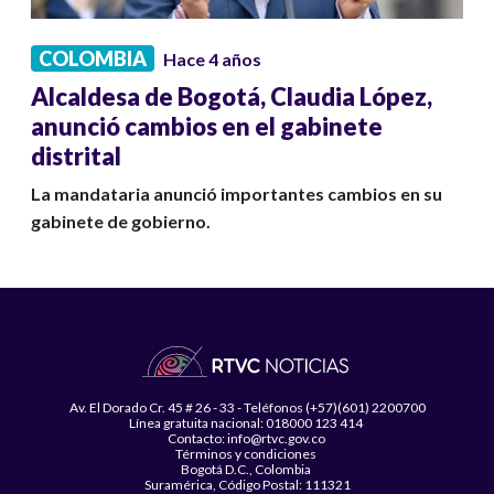
COLOMBIA
Hace 4 años
Alcaldesa de Bogotá, Claudia López,
anunció cambios en el gabinete
distrital
La mandataria anunció importantes cambios en su
gabinete de gobierno.
Av. El Dorado Cr. 45 # 26 - 33 - Teléfonos (+57)(601) 2200700
Línea gratuita nacional: 018000 123 414
Contacto: info@rtvc.gov.co
Términos y condiciones
Bogotá D.C., Colombia
Suramérica, Código Postal: 111321