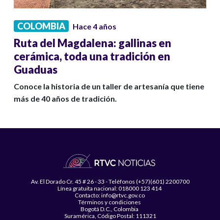
COLOMBIA
Hace 4 años
Ruta del Magdalena: gallinas en
cerámica, toda una tradición en
Guaduas
Conoce la historia de un taller de artesanía que tiene
más de 40 años de tradición.
Av. El Dorado Cr. 45 # 26 - 33 - Teléfonos (+57)(601) 2200700
Línea gratuita nacional: 018000 123 414
Contacto: info@rtvc.gov.co
Términos y condiciones
Bogotá D.C., Colombia
Suramérica, Código Postal: 111321