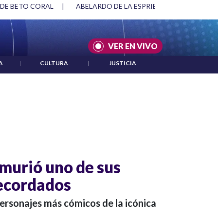
 DE BETO CORAL
|
ABELARDO DE LA ESPRIELLA Y DMG
|
VER EN VIVO
A
|
CULTURA
|
JUSTICIA
: murió uno de sus
ecordados
personajes más cómicos de la icónica