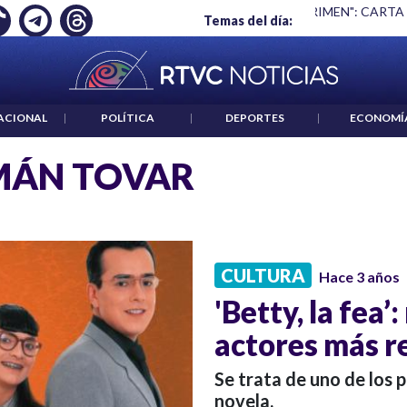
Ó EMPLEO: JP MORGAN
|
"HABLAR NO ES UN CRIMEN": CARTA
Temas del día:
ACIONAL
|
POLÍTICA
|
DEPORTES
|
ECONOMÍ
MÁN TOVAR
CULTURA
Hace 3 años
'Betty, la fea’
actores más r
Se trata de uno de los 
novela.