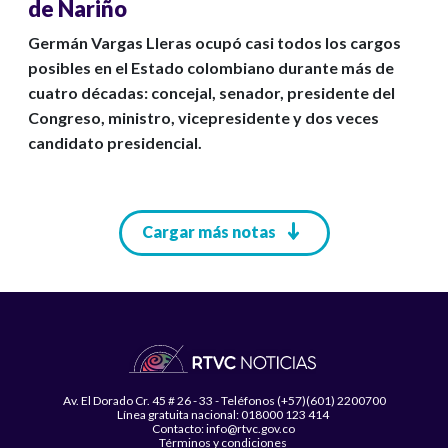
de Nariño
Germán Vargas Lleras ocupó casi todos los cargos
posibles en el Estado colombiano durante más de
cuatro décadas: concejal, senador, presidente del
Congreso, ministro, vicepresidente y dos veces
candidato presidencial.
Paginación
Cargar más notas
Av. El Dorado Cr. 45 # 26 - 33 - Teléfonos (+57)(601) 2200700
Línea gratuita nacional: 018000 123 414
Contacto: info@rtvc.gov.co
Términos y condiciones