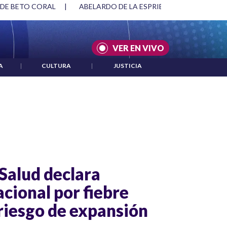
 DE BETO CORAL
|
ABELARDO DE LA ESPRIELLA Y DMG
|
VER EN VIVO
A
|
CULTURA
|
JUSTICIA
 Salud declara
cional por fiebre
 riesgo de expansión