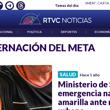
Ó EMPLEO: JP MORGAN
|
"HABLAR NO ES UN CRIMEN": CARTA
Temas del día:
ACIONAL
|
POLÍTICA
|
DEPORTES
|
ECONOMÍ
RNACIÓN DEL META
SALUD
Hace 1 año
Ministerio de
emergencia na
amarilla ante