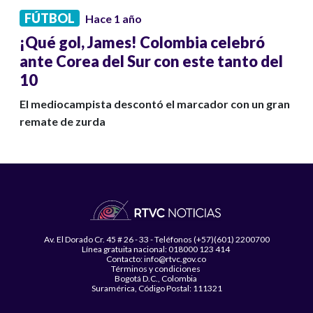
FÚTBOL
Hace 1 año
¡Qué gol, James! Colombia celebró
ante Corea del Sur con este tanto del
10
El mediocampista descontó el marcador con un gran
remate de zurda
Av. El Dorado Cr. 45 # 26 - 33 - Teléfonos (+57)(601) 2200700
Línea gratuita nacional: 018000 123 414
Contacto: info@rtvc.gov.co
Términos y condiciones
Bogotá D.C., Colombia
Suramérica, Código Postal: 111321